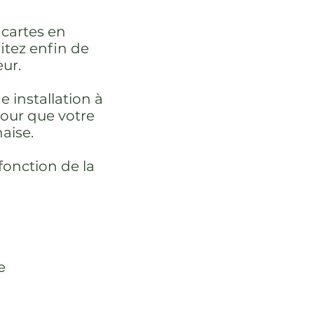
 cartes en
fitez enfin de
eur.
 installation à
 pour que votre
aise.
onction de la
e