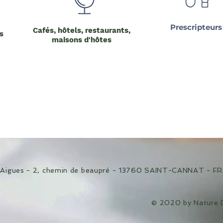
Prescripteurs
Cafés, hôtels, restaurants,
s
maisons d'hôtes
d’Aigues - 2, chemin de beaupré - 13760 SAINT-CANNAT - 
© 2020 by Nature D