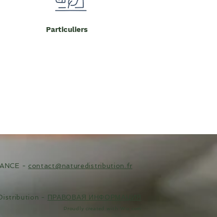
Particuliers
FRANCE -
contact@naturedistribution.fr
istribution -
ПРАВОВАЯ ИНФОРМАЦИЯ
Proudly created with
Wix.com